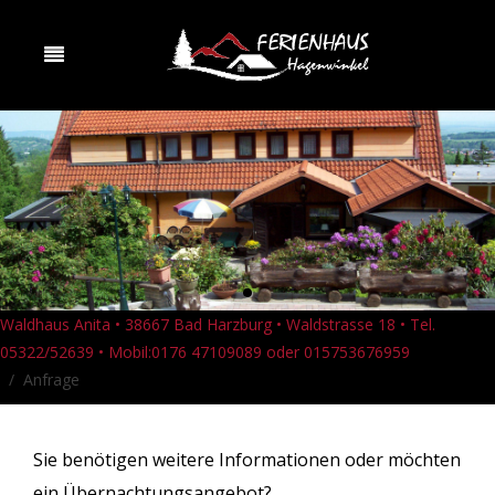
Waldhaus Anita • 38667 Bad Harzburg • Waldstrasse 18 • Tel.
05322/52639 • Mobil:0176 47109089 oder 015753676959
Anfrage
Sie benötigen weitere Informationen oder möchten
ein Übernachtungsangebot?